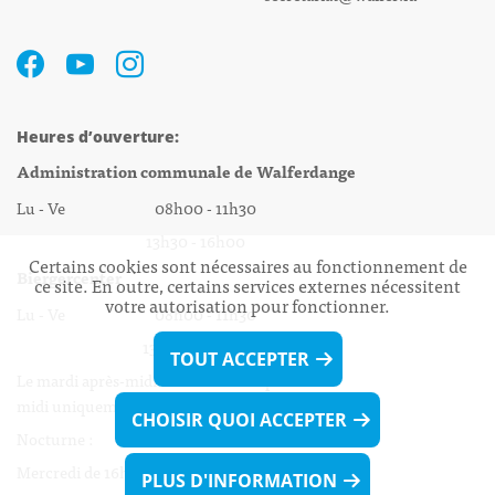
Heures d’ouverture:
Administration communale de Walferdange
Lu - Ve 08h00 - 11h30
13h30 - 16h00
Certains cookies sont nécessaires au fonctionnement de
Biergercenter
ce site. En outre, certains services externes nécessitent
votre autorisation pour fonctionner.
Lu - Ve 08h00 - 11h30
13h30 - 16h00
TOUT ACCEPTER
Le mardi après-midi et le vendredi après-
midi uniquement sur Rdv.
CHOISIR QUOI ACCEPTER
Nocturne :
Mercredi de 16h00 - 18h45 uniquement sur Rdv
PLUS D'INFORMATION