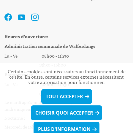
Heures d’ouverture:
Administration communale de Walferdange
Lu - Ve 08h00 - 11h30
13h30 - 16h00
Certains cookies sont nécessaires au fonctionnement de
Biergercenter
ce site. En outre, certains services externes nécessitent
votre autorisation pour fonctionner.
Lu - Ve 08h00 - 11h30
13h30 - 16h00
TOUT ACCEPTER
Le mardi après-midi et le vendredi après-
midi uniquement sur Rdv.
CHOISIR QUOI ACCEPTER
Nocturne :
Mercredi de 16h00 - 18h45 uniquement sur Rdv
PLUS D'INFORMATION