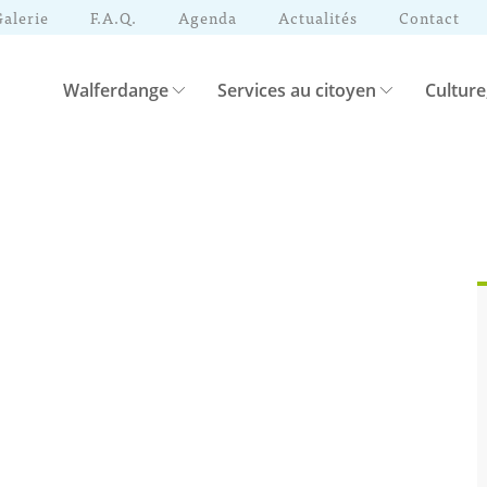
Galerie
F.A.Q.
Agenda
Actualités
Contact
Walferdange
Services au citoyen
Culture