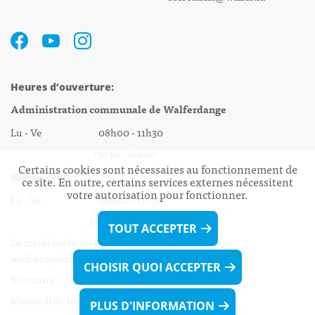
Heures d’ouverture:
Administration communale de Walferdange
Lu - Ve 08h00 - 11h30
13h30 - 16h00
Certains cookies sont nécessaires au fonctionnement de
Biergercenter
ce site. En outre, certains services externes nécessitent
votre autorisation pour fonctionner.
Lu - Ve 08h00 - 11h30
13h30 - 16h00
TOUT ACCEPTER
Le mardi après-midi et le vendredi après-
midi uniquement sur Rdv.
CHOISIR QUOI ACCEPTER
Nocturne :
Mercredi de 16h00 - 18h45 uniquement sur Rdv
PLUS D'INFORMATION