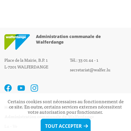
Administration communale de
Walferdange
Place de la Mairie, B.P. 1
Tél.: 33 01 44 - 1
L-7201 WALFERDANGE
secretariat@walfer.lu
Certains cookies sont nécessaires au fonctionnement de
ce site. En outre, certains services externes nécessitent
Heures d’ouverture:
votre autorisation pour fonctionner.
Administration communale de Walferdange
Lu - Ve 08h00 - 11h30
TOUT ACCEPTER