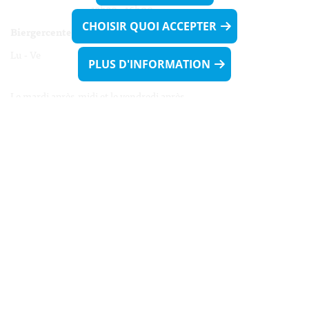
13h30 - 16h00
CHOISIR QUOI ACCEPTER
Biergercenter
Lu - Ve 08h00 - 11h30
PLUS D'INFORMATION
13h30 - 16h00
Le mardi après-midi et le vendredi après-
midi uniquement sur Rdv.
Nocturne :
Mercredi de 16h00 - 18h45 uniquement sur Rdv
(prise de Rdv possible jusqu'à mardi 11h30).
Liens utiles
Formulaires
Contact
Biergercenter