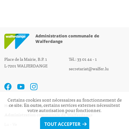
Administration communale de
Walferdange
Place de la Mairie, B.P. 1
Tél.: 33 01 44 - 1
L-7201 WALFERDANGE
secretariat@walfer.lu
Certains cookies sont nécessaires au fonctionnement de
ce site. En outre, certains services externes nécessitent
Heures d’ouverture:
votre autorisation pour fonctionner.
Administration communale de Walferdange
Lu - Ve 08h00 - 11h30
TOUT ACCEPTER