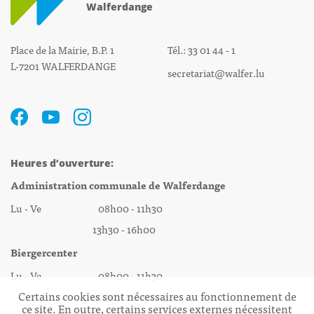
Walferdange
Place de la Mairie, B.P. 1
Tél.: 33 01 44 - 1
L-7201 WALFERDANGE
secretariat@walfer.lu
Heures d’ouverture:
Administration communale de Walferdange
Lu - Ve 08h00 - 11h30
13h30 - 16h00
Biergercenter
Lu - Ve 08h00 - 11h30
Certains cookies sont nécessaires au fonctionnement de
13h30 - 16h00
ce site. En outre, certains services externes nécessitent