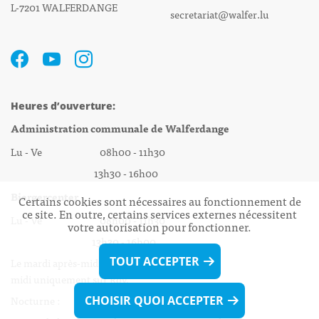
L-7201 WALFERDANGE
secretariat@walfer.lu
Heures d’ouverture:
Administration communale de Walferdange
Lu - Ve 08h00 - 11h30
13h30 - 16h00
Biergercenter
Certains cookies sont nécessaires au fonctionnement de
ce site. En outre, certains services externes nécessitent
Lu - Ve 08h00 - 11h30
votre autorisation pour fonctionner.
13h30 - 16h00
TOUT ACCEPTER
Le mardi après-midi et le vendredi après-
midi uniquement sur Rdv.
Nocturne :
CHOISIR QUOI ACCEPTER