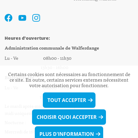
Heures d’ouverture:
Administration communale de Walferdange
Lu - Ve 08h00 - 11h30
13h30 - 16h00
Certains cookies sont nécessaires au fonctionnement de
Biergercenter
ce site. En outre, certains services externes nécessitent
votre autorisation pour fonctionner.
Lu - Ve 08h00 - 11h30
13h30 - 16h00
TOUT ACCEPTER
Le mardi après-midi et le vendredi après-
midi uniquement sur Rdv.
CHOISIR QUOI ACCEPTER
Nocturne :
Mercredi de 16h00 - 18h45 uniquement sur Rdv
PLUS D'INFORMATION