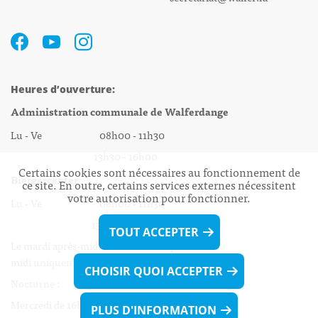
Heures d’ouverture:
Administration communale de Walferdange
Lu - Ve 08h00 - 11h30
13h30 - 16h00
Certains cookies sont nécessaires au fonctionnement de
Biergercenter
ce site. En outre, certains services externes nécessitent
votre autorisation pour fonctionner.
Lu - Ve 08h00 - 11h30
13h30 - 16h00
TOUT ACCEPTER
Le mardi après-midi et le vendredi après-
midi uniquement sur Rdv.
CHOISIR QUOI ACCEPTER
Nocturne :
Mercredi de 16h00 - 18h45 uniquement sur Rdv
PLUS D'INFORMATION