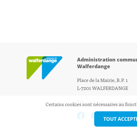
Administration commun
Walferdange
Place de la Mairie, B.P. 1
L-7201 WALFERDANGE
Tél.: 33 01 44 - 1
secretariat
Certains cookies sont nécessaires au fonct
TOUT ACCEPT