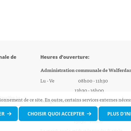
ale de
Heures d’ouverture:
Administration communale de Walferda
Lu - Ve 08h00 - 11h30
13h30 - 16h00
@walfer.lu
ionnement de ce site. En outre, certains services externes néces
Biergercenter
Lu - Ve 08h00 - 11h30
ER
CHOISIR QUOI ACCEPTER
PLUS D'I
13h30 - 16h00
Le mardi après-midi et le vendredi après-