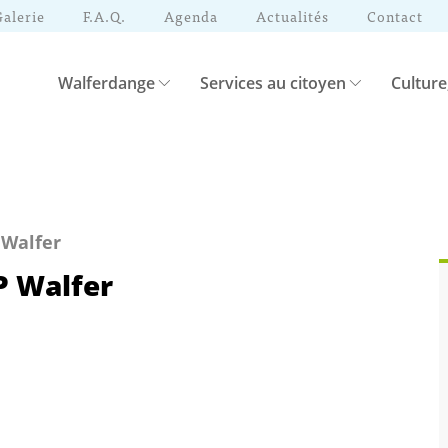
Galerie
F.A.Q.
Agenda
Actualités
Contact
Walferdange
Services au citoyen
Culture
 Walfer
P Walfer