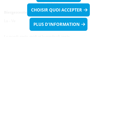
13h30 - 16h00
CHOISIR QUOI ACCEPTER
Biergercenter
Lu - Ve 08h00 - 11h30
PLUS D'INFORMATION
13h30 - 16h00
Le mardi après-midi et le vendredi après-
midi uniquement sur Rdv.
Nocturne :
Mercredi de 16h00 - 18h45 uniquement sur Rdv
(prise de Rdv possible jusqu'à mardi 11h30).
Liens utiles
Formulaires
Contact
Biergercenter