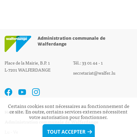
Administration communale de
Walferdange
Place de la Mairie, B.P. 1
Tél.: 33 01 44 - 1
L-7201 WALFERDANGE
secretariat@walfer.lu
Certains cookies sont nécessaires au fonctionnement de
ce site. En outre, certains services externes nécessitent
Heures d’ouverture:
votre autorisation pour fonctionner.
Administration communale de Walferdange
Lu - Ve 08h00 - 11h30
TOUT ACCEPTER