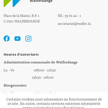
Walferdange
Place de la Mairie, B.P. 1
Tél.: 33 01 44 - 1
L-7201 WALFERDANGE
secretariat@walfer.lu
Heures d’ouverture:
Administration communale de Walferdange
Lu - Ve 08h00 - 11h30
13h30 - 16h00
Biergercenter
Lu - Ve 08h00 - 11h30
Certains cookies sont nécessaires au fonctionnement de
13h30 - 16h00
ce site. En outre, certains services externes nécessitent
votre autorisation pour fonctionner.
Le mardi après-midi et le vendredi après-