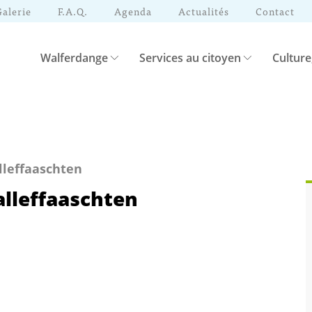
Galerie
F.A.Q.
Agenda
Actualités
Contact
Walferdange
Services au citoyen
Culture
lleffaaschten
alleffaaschten