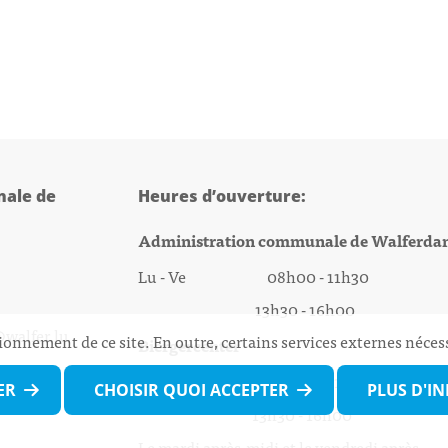
ale de
Heures d’ouverture:
Administration communale de Walferda
Lu - Ve 08h00 - 11h30
13h30 - 16h00
@walfer.lu
ionnement de ce site. En outre, certains services externes néces
Biergercenter
Lu - Ve 08h00 - 11h30
ER
CHOISIR QUOI ACCEPTER
PLUS D'I
13h30 - 16h00
Le mardi après-midi et le vendredi après-