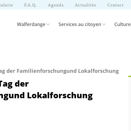
Galerie
F.A.Q.
Agenda
Actualités
Contact
Walferdange
Services au citoyen
Culture
 Tag der Familienforschungund Lokalforschung
Tag der
ngund Lokalforschung