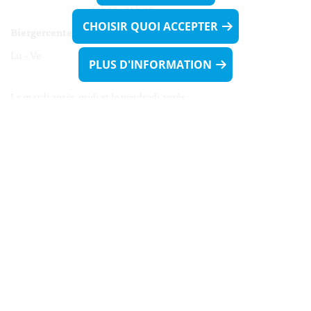
13h30 - 16h00
CHOISIR QUOI ACCEPTER
Biergercenter
Lu - Ve 08h00 - 11h30
PLUS D'INFORMATION
13h30 - 16h00
Le mardi après-midi et le vendredi après-
midi uniquement sur Rdv.
Nocturne :
Mercredi de 16h00 - 18h45 uniquement sur Rdv
(prise de Rdv possible jusqu'à mardi 11h30).
Liens utiles
Formulaires
Contact
Biergercenter