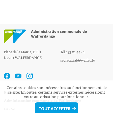
Administration communale de
Walferdange
Place de la Mairie, B.P. 1
Tél.: 33 01 44 - 1
L-7201 WALFERDANGE
secretariat@walfer.lu
Certains cookies sont nécessaires au fonctionnement de
ce site. En outre, certains services externes nécessitent
Heures d’ouverture:
votre autorisation pour fonctionner.
Administration communale de Walferdange
Lu - Ve 08h00 - 11h30
TOUT ACCEPTER