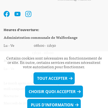
Heures d’ouverture:
Administration communale de Walferdange
Lu - Ve 08h00 - 11h30
13h30 - 16h00
Certains cookies sont nécessaires au fonctionnement de
Biergercenter
ce site. En outre, certains services externes nécessitent
votre autorisation pour fonctionner.
Lu - Ve 08h00 - 11h30
13h30 - 16h00
TOUT ACCEPTER
Le mardi après-midi et le vendredi après-
midi uniquement sur Rdv.
CHOISIR QUOI ACCEPTER
Nocturne :
Mercredi de 16h00 - 18h45 uniquement sur Rdv
PLUS D'INFORMATION