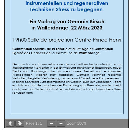
Page
1
/
1
Zoom
100%