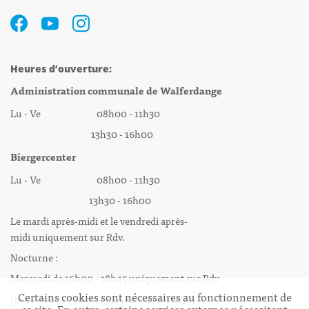
Heures d’ouverture:
Administration communale de Walferdange
Lu - Ve 08h00 - 11h30
13h30 - 16h00
Biergercenter
Lu - Ve 08h00 - 11h30
13h30 - 16h00
Le mardi après-midi et le vendredi après-
midi uniquement sur Rdv.
Nocturne :
Mercredi de 16h00 - 18h45 uniquement sur Rdv
Certains cookies sont nécessaires au fonctionnement de
(prise de Rdv possible jusqu'à mardi 11h30).