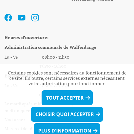
Heures d’ouverture:
Administration communale de Walferdange
Lu - Ve 08h00 - 11h30
13h30 - 16h00
Certains cookies sont nécessaires au fonctionnement de
Biergercenter
ce site. En outre, certains services externes nécessitent
votre autorisation pour fonctionner.
Lu - Ve 08h00 - 11h30
13h30 - 16h00
TOUT ACCEPTER
Le mardi après-midi et le vendredi après-
midi uniquement sur Rdv.
CHOISIR QUOI ACCEPTER
Nocturne :
Mercredi de 16h00 - 18h45 uniquement sur Rdv
PLUS D'INFORMATION