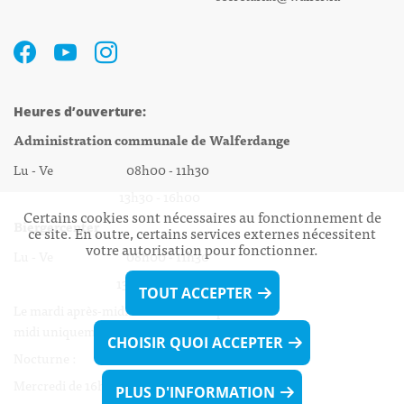
Heures d’ouverture:
Administration communale de Walferdange
Lu - Ve 08h00 - 11h30
13h30 - 16h00
Certains cookies sont nécessaires au fonctionnement de
Biergercenter
ce site. En outre, certains services externes nécessitent
votre autorisation pour fonctionner.
Lu - Ve 08h00 - 11h30
13h30 - 16h00
TOUT ACCEPTER
Le mardi après-midi et le vendredi après-
midi uniquement sur Rdv.
CHOISIR QUOI ACCEPTER
Nocturne :
Mercredi de 16h00 - 18h45 uniquement sur Rdv
PLUS D'INFORMATION