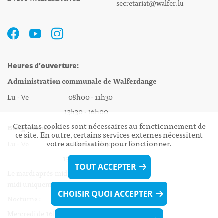
secretariat@walfer.lu
Heures d’ouverture:
Administration communale de Walferdange
Lu - Ve 08h00 - 11h30
13h30 - 16h00
Certains cookies sont nécessaires au fonctionnement de
Biergercenter
ce site. En outre, certains services externes nécessitent
votre autorisation pour fonctionner.
Lu - Ve 08h00 - 11h30
13h30 - 16h00
TOUT ACCEPTER
Le mardi après-midi et le vendredi après-
midi uniquement sur Rdv.
CHOISIR QUOI ACCEPTER
Nocturne :
Mercredi de 16h00 - 18h45 uniquement sur Rdv