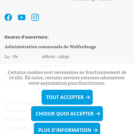
Heures d’ouverture:
Administration communale de Walferdange
Lu - Ve 08h00 - 11h30
13h30 - 16h00
Certains cookies sont nécessaires au fonctionnement de
Biergercenter
ce site. En outre, certains services externes nécessitent
votre autorisation pour fonctionner.
Lu - Ve 08h00 - 11h30
13h30 - 16h00
TOUT ACCEPTER
Le mardi après-midi et le vendredi après-
midi uniquement sur Rdv.
CHOISIR QUOI ACCEPTER
Nocturne :
Mercredi de 16h00 - 18h45 uniquement sur Rdv
PLUS D'INFORMATION