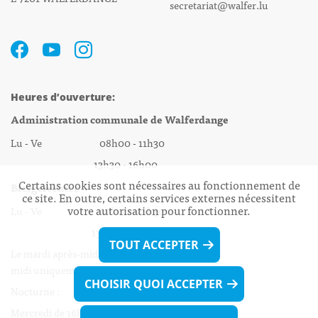
secretariat@walfer.lu
Heures d’ouverture:
Administration communale de Walferdange
Lu - Ve 08h00 - 11h30
13h30 - 16h00
Certains cookies sont nécessaires au fonctionnement de
Biergercenter
ce site. En outre, certains services externes nécessitent
votre autorisation pour fonctionner.
Lu - Ve 08h00 - 11h30
13h30 - 16h00
TOUT ACCEPTER
Le mardi après-midi et le vendredi après-
midi uniquement sur Rdv.
CHOISIR QUOI ACCEPTER
Nocturne :
Mercredi de 16h00 - 18h45 uniquement sur Rdv