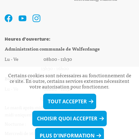
Heures d’ouverture:
Administration communale de Walferdange
Lu - Ve 08h00 - 11h30
13h30 - 16h00
Certains cookies sont nécessaires au fonctionnement de
Biergercenter
ce site. En outre, certains services externes nécessitent
votre autorisation pour fonctionner.
Lu - Ve 08h00 - 11h30
13h30 - 16h00
TOUT ACCEPTER
Le mardi après-midi et le vendredi après-
midi uniquement sur Rdv.
CHOISIR QUOI ACCEPTER
Nocturne :
Mercredi de 16h00 - 18h45 uniquement sur Rdv
PLUS D'INFORMATION