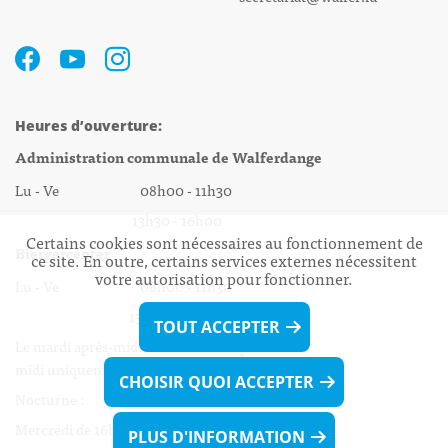
Heures d’ouverture:
Administration communale de Walferdange
Lu - Ve 08h00 - 11h30
13h30 - 16h00
Certains cookies sont nécessaires au fonctionnement de
Biergercenter
ce site. En outre, certains services externes nécessitent
votre autorisation pour fonctionner.
Lu - Ve 08h00 - 11h30
13h30 - 16h00
TOUT ACCEPTER
Le mardi après-midi et le vendredi après-
midi uniquement sur Rdv.
CHOISIR QUOI ACCEPTER
Nocturne :
Mercredi de 16h00 - 18h45 uniquement sur Rdv
PLUS D'INFORMATION