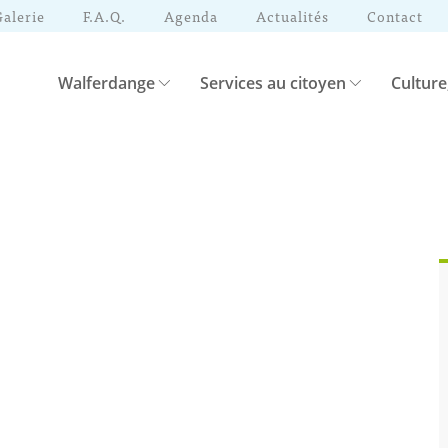
Galerie
F.A.Q.
Agenda
Actualités
Contact
Walferdange
Services au citoyen
Culture
h