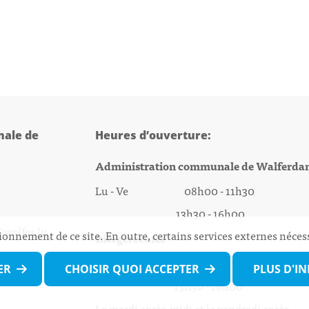
ale de
Heures d’ouverture:
Administration communale de Walferda
Lu - Ve 08h00 - 11h30
13h30 - 16h00
@walfer.lu
ionnement de ce site. En outre, certains services externes néces
Biergercenter
Lu - Ve 08h00 - 11h30
ER
CHOISIR QUOI ACCEPTER
PLUS D'I
13h30 - 16h00
Le mardi après-midi et le vendredi après-