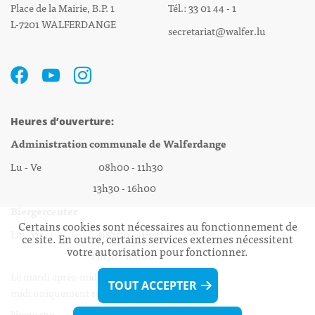
Place de la Mairie, B.P. 1
Tél.: 33 01 44 - 1
L-7201 WALFERDANGE
secretariat@walfer.lu
Heures d’ouverture:
Administration communale de Walferdange
Lu - Ve 08h00 - 11h30
13h30 - 16h00
Biergercenter
Certains cookies sont nécessaires au fonctionnement de
Lu - Ve 08h00 - 11h30
ce site. En outre, certains services externes nécessitent
votre autorisation pour fonctionner.
13h30 - 16h00
Le mardi après-midi et le vendredi après-
TOUT ACCEPTER
midi uniquement sur Rdv.
Nocturne :