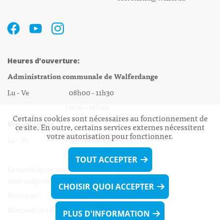
Heures d’ouverture:
Administration communale de Walferdange
Lu - Ve 08h00 - 11h30
13h30 - 16h00
Certains cookies sont nécessaires au fonctionnement de
Biergercenter
ce site. En outre, certains services externes nécessitent
votre autorisation pour fonctionner.
Lu - Ve 08h00 - 11h30
13h30 - 16h00
TOUT ACCEPTER
Le mardi après-midi et le vendredi après-
midi uniquement sur Rdv.
CHOISIR QUOI ACCEPTER
Nocturne :
Mercredi de 16h00 - 18h45 uniquement sur Rdv
PLUS D'INFORMATION