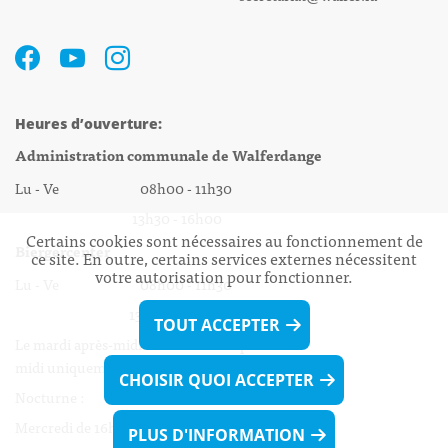
Heures d’ouverture:
Administration communale de Walferdange
Lu - Ve 08h00 - 11h30
13h30 - 16h00
Certains cookies sont nécessaires au fonctionnement de
Biergercenter
ce site. En outre, certains services externes nécessitent
votre autorisation pour fonctionner.
Lu - Ve 08h00 - 11h30
13h30 - 16h00
TOUT ACCEPTER
Le mardi après-midi et le vendredi après-
midi uniquement sur Rdv.
CHOISIR QUOI ACCEPTER
Nocturne :
Mercredi de 16h00 - 18h45 uniquement sur Rdv
PLUS D'INFORMATION