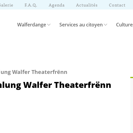
Galerie
F.A.Q.
Agenda
Actualités
Contact
Walferdange
Services au citoyen
Culture
ung Walfer Theaterfrënn
lung Walfer Theaterfrënn