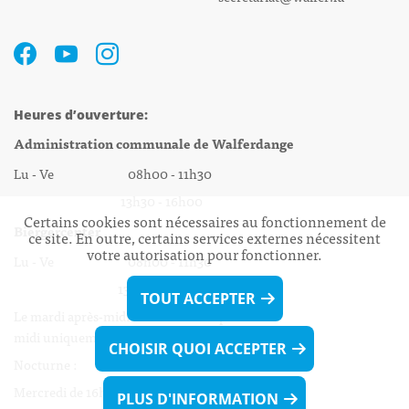
Heures d’ouverture:
Administration communale de Walferdange
Lu - Ve 08h00 - 11h30
13h30 - 16h00
Certains cookies sont nécessaires au fonctionnement de
Biergercenter
ce site. En outre, certains services externes nécessitent
votre autorisation pour fonctionner.
Lu - Ve 08h00 - 11h30
13h30 - 16h00
TOUT ACCEPTER
Le mardi après-midi et le vendredi après-
midi uniquement sur Rdv.
CHOISIR QUOI ACCEPTER
Nocturne :
Mercredi de 16h00 - 18h45 uniquement sur Rdv
PLUS D'INFORMATION