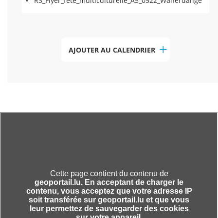
R3_Flyer_fete_multiculturelle_A5_0522_Walferdange
AJOUTER AU CALENDRIER