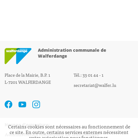
Administration communale de
Walferdange
Place de la Mairie, B.P. 1
Tél.: 33 01 44 - 1
L-7201 WALFERDANGE
secretariat@walfer.lu
Heures d’ouverture:
Certains cookies sont nécessaires au fonctionnement de
ce site. En outre, certains services externes nécessitent
Administration communale de Walferdange
votre autorisation pour fonctionner.