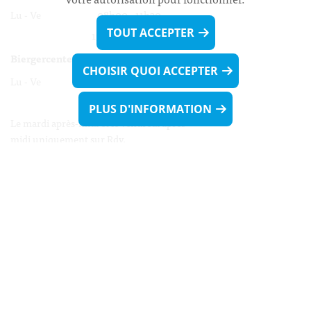
Lu - Ve 08h00 - 11h30
TOUT ACCEPTER
13h30 - 16h00
Biergercenter
CHOISIR QUOI ACCEPTER
Lu - Ve 08h00 - 11h30
13h30 - 16h00
PLUS D'INFORMATION
Le mardi après-midi et le vendredi après-
midi uniquement sur Rdv.
Nocturne :
Mercredi de 16h00 - 18h45 uniquement sur Rdv
(prise de Rdv possible jusqu'à mardi 11h30).
Liens utiles
Formulaires
Contact