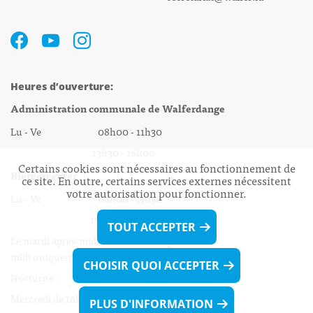
Heures d’ouverture:
Administration communale de Walferdange
Lu - Ve 08h00 - 11h30
13h30 - 16h00
Certains cookies sont nécessaires au fonctionnement de
Biergercenter
ce site. En outre, certains services externes nécessitent
votre autorisation pour fonctionner.
Lu - Ve 08h00 - 11h30
13h30 - 16h00
TOUT ACCEPTER
Le mardi après-midi et le vendredi après-
midi uniquement sur Rdv.
CHOISIR QUOI ACCEPTER
Nocturne :
Mercredi de 16h00 - 18h45 uniquement sur Rdv
PLUS D'INFORMATION