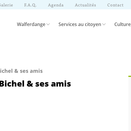
Galerie
F.A.Q.
Agenda
Actualités
Contact
Walferdange
Services au citoyen
Culture
Bichel & ses amis
 Bichel & ses amis