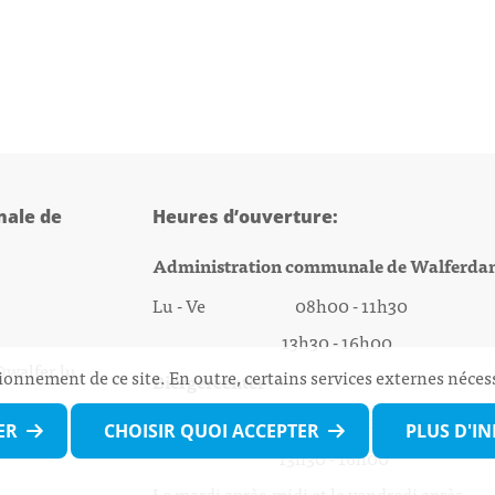
ale de
Heures d’ouverture:
Administration communale de Walferda
Lu - Ve 08h00 - 11h30
13h30 - 16h00
@walfer.lu
ionnement de ce site. En outre, certains services externes néces
Biergercenter
Lu - Ve 08h00 - 11h30
ER
CHOISIR QUOI ACCEPTER
PLUS D'I
13h30 - 16h00
Le mardi après-midi et le vendredi après-