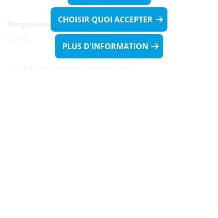
13h30 - 16h00
CHOISIR QUOI ACCEPTER
Biergercenter
Lu - Ve 08h00 - 11h30
PLUS D'INFORMATION
13h30 - 16h00
Le mardi après-midi et le vendredi après-
midi uniquement sur Rdv.
Nocturne :
Mercredi de 16h00 - 18h45 uniquement sur Rdv
(prise de Rdv possible jusqu'à mardi 11h30).
Liens utiles
Formulaires
Contact
Biergercenter