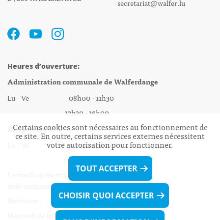
secretariat@walfer.lu
Heures d’ouverture:
Administration communale de Walferdange
Lu - Ve 08h00 - 11h30
13h30 - 16h00
Certains cookies sont nécessaires au fonctionnement de
Biergercenter
ce site. En outre, certains services externes nécessitent
votre autorisation pour fonctionner.
Lu - Ve 08h00 - 11h30
13h30 - 16h00
TOUT ACCEPTER
Le mardi après-midi et le vendredi après-
midi uniquement sur Rdv.
CHOISIR QUOI ACCEPTER
Nocturne :
Mercredi de 16h00 - 18h45 uniquement sur Rdv