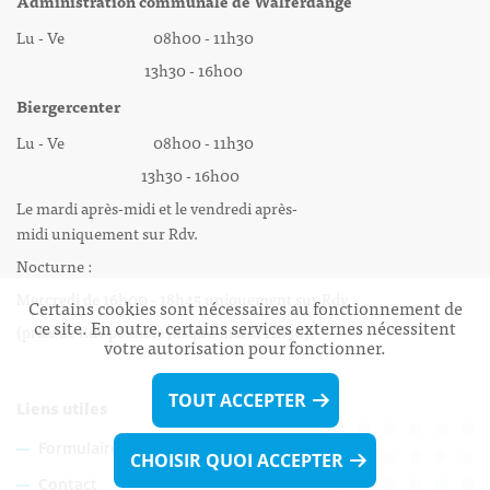
Administration communale de Walferdange
Lu - Ve 08h00 - 11h30
13h30 - 16h00
Biergercenter
Lu - Ve 08h00 - 11h30
13h30 - 16h00
Le mardi après-midi et le vendredi après-
midi uniquement sur Rdv.
Nocturne :
Mercredi de 16h00 - 18h45 uniquement sur Rdv
Certains cookies sont nécessaires au fonctionnement de
ce site. En outre, certains services externes nécessitent
(prise de Rdv possible jusqu'à mardi 11h30).
votre autorisation pour fonctionner.
TOUT ACCEPTER
Liens utiles
Formulaires
CHOISIR QUOI ACCEPTER
Contact