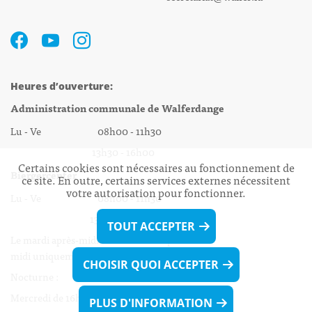
Heures d’ouverture:
Administration communale de Walferdange
Lu - Ve 08h00 - 11h30
13h30 - 16h00
Certains cookies sont nécessaires au fonctionnement de
Biergercenter
ce site. En outre, certains services externes nécessitent
votre autorisation pour fonctionner.
Lu - Ve 08h00 - 11h30
13h30 - 16h00
TOUT ACCEPTER
Le mardi après-midi et le vendredi après-
midi uniquement sur Rdv.
CHOISIR QUOI ACCEPTER
Nocturne :
Mercredi de 16h00 - 18h45 uniquement sur Rdv
PLUS D'INFORMATION