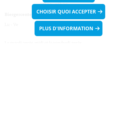
13h30 - 16h00
CHOISIR QUOI ACCEPTER
Biergercenter
Lu - Ve 08h00 - 11h30
PLUS D'INFORMATION
13h30 - 16h00
Le mardi après-midi et le vendredi après-
midi uniquement sur Rdv.
Nocturne :
Mercredi de 16h00 - 18h45 uniquement sur Rdv
(prise de Rdv possible jusqu'à mardi 11h30).
Liens utiles
Formulaires
Contact
Biergercenter