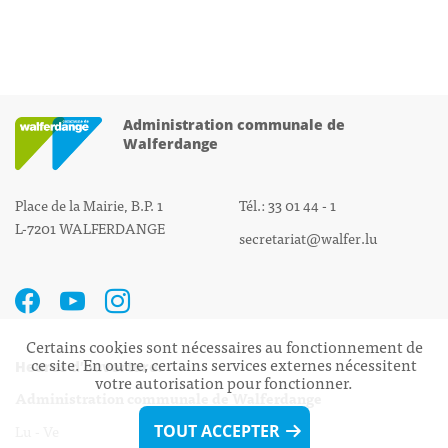
Administration communale de
Walferdange
Place de la Mairie, B.P. 1
Tél.: 33 01 44 - 1
L-7201 WALFERDANGE
secretariat@walfer.lu
Certains cookies sont nécessaires au fonctionnement de
ce site. En outre, certains services externes nécessitent
Heures d’ouverture:
votre autorisation pour fonctionner.
Administration communale de Walferdange
Lu - Ve 08h00 - 11h30
TOUT ACCEPTER