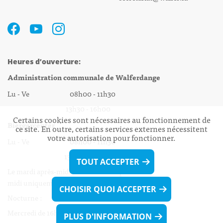
Heures d’ouverture:
Administration communale de Walferdange
Lu - Ve 08h00 - 11h30
13h30 - 16h00
Certains cookies sont nécessaires au fonctionnement de
Biergercenter
ce site. En outre, certains services externes nécessitent
votre autorisation pour fonctionner.
Lu - Ve 08h00 - 11h30
13h30 - 16h00
TOUT ACCEPTER
Le mardi après-midi et le vendredi après-
midi uniquement sur Rdv.
CHOISIR QUOI ACCEPTER
Nocturne :
Mercredi de 16h00 - 18h45 uniquement sur Rdv
PLUS D'INFORMATION