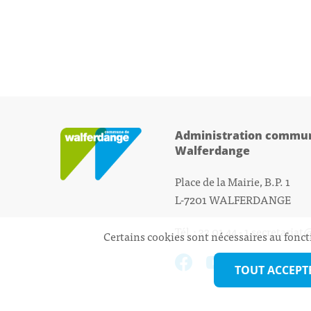
Administration commun
Walferdange
Place de la Mairie, B.P. 1
L-7201 WALFERDANGE
Tél.: 33 01 44 - 1
secretariat
Certains cookies sont nécessaires au fonct
TOUT ACCEPT