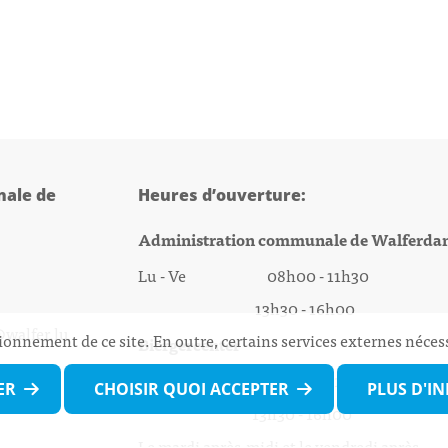
ale de
Heures d’ouverture:
Administration communale de Walferda
Lu - Ve 08h00 - 11h30
13h30 - 16h00
@walfer.lu
ionnement de ce site. En outre, certains services externes néces
Biergercenter
Lu - Ve 08h00 - 11h30
ER
CHOISIR QUOI ACCEPTER
PLUS D'I
13h30 - 16h00
Le mardi après-midi et le vendredi après-