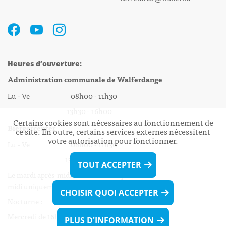
Heures d’ouverture:
Administration communale de Walferdange
Lu - Ve 08h00 - 11h30
13h30 - 16h00
Certains cookies sont nécessaires au fonctionnement de
Biergercenter
ce site. En outre, certains services externes nécessitent
votre autorisation pour fonctionner.
Lu - Ve 08h00 - 11h30
13h30 - 16h00
TOUT ACCEPTER
Le mardi après-midi et le vendredi après-
midi uniquement sur Rdv.
CHOISIR QUOI ACCEPTER
Nocturne :
Mercredi de 16h00 - 18h45 uniquement sur Rdv
PLUS D'INFORMATION