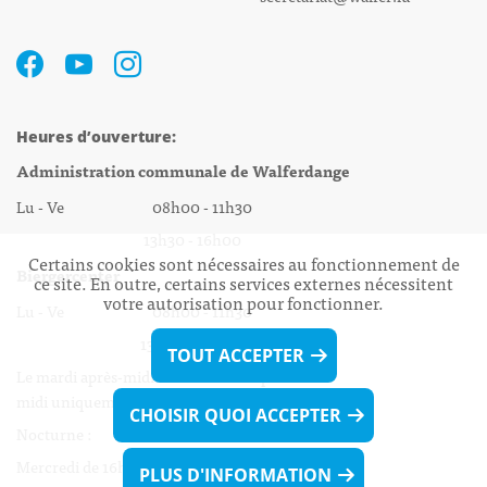
Heures d’ouverture:
Administration communale de Walferdange
Lu - Ve 08h00 - 11h30
13h30 - 16h00
Certains cookies sont nécessaires au fonctionnement de
Biergercenter
ce site. En outre, certains services externes nécessitent
votre autorisation pour fonctionner.
Lu - Ve 08h00 - 11h30
13h30 - 16h00
TOUT ACCEPTER
Le mardi après-midi et le vendredi après-
midi uniquement sur Rdv.
CHOISIR QUOI ACCEPTER
Nocturne :
Mercredi de 16h00 - 18h45 uniquement sur Rdv
PLUS D'INFORMATION