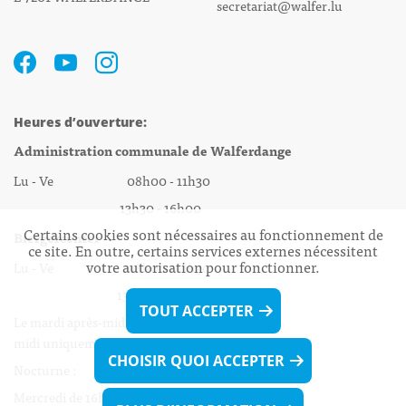
secretariat@walfer.lu
Heures d’ouverture:
Administration communale de Walferdange
Lu - Ve 08h00 - 11h30
13h30 - 16h00
Certains cookies sont nécessaires au fonctionnement de
Biergercenter
ce site. En outre, certains services externes nécessitent
votre autorisation pour fonctionner.
Lu - Ve 08h00 - 11h30
13h30 - 16h00
TOUT ACCEPTER
Le mardi après-midi et le vendredi après-
midi uniquement sur Rdv.
CHOISIR QUOI ACCEPTER
Nocturne :
Mercredi de 16h00 - 18h45 uniquement sur Rdv