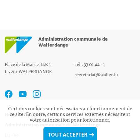
Administration communale de
Walferdange
Place de la Mairie, B.P. 1
Tél.: 33 01 44 - 1
L-7201 WALFERDANGE
secretariat@walfer.lu
Certains cookies sont nécessaires au fonctionnement de
ce site. En outre, certains services externes nécessitent
Heures d’ouverture:
votre autorisation pour fonctionner.
Administration communale de Walferdange
Lu - Ve 08h00 - 11h30
TOUT ACCEPTER