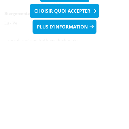
13h30 - 16h00
CHOISIR QUOI ACCEPTER
Biergercenter
Lu - Ve 08h00 - 11h30
PLUS D'INFORMATION
13h30 - 16h00
Le mardi après-midi et le vendredi après-
midi uniquement sur Rdv.
Nocturne :
Mercredi de 16h00 - 18h45 uniquement sur Rdv
(prise de Rdv possible jusqu'à mardi 11h30).
Liens utiles
Formulaires
Contact
Biergercenter