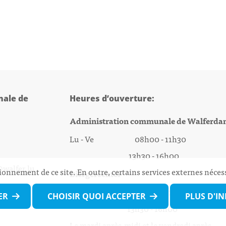
ale de
Heures d’ouverture:
Administration communale de Walferda
Lu - Ve 08h00 - 11h30
13h30 - 16h00
@walfer.lu
ionnement de ce site. En outre, certains services externes néces
Biergercenter
Lu - Ve 08h00 - 11h30
ER
CHOISIR QUOI ACCEPTER
PLUS D'I
13h30 - 16h00
Le mardi après-midi et le vendredi après-