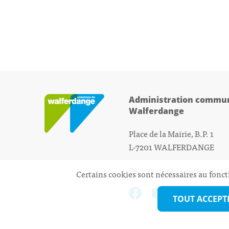
Administration commun
Walferdange
Place de la Mairie, B.P. 1
L-7201 WALFERDANGE
Tél.: 33 01 44 - 1
secretariat
Certains cookies sont nécessaires au fonct
TOUT ACCEPT