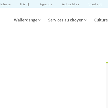
Galerie
F.A.Q.
Agenda
Actualités
Contact
Walferdange
Services au citoyen
Culture