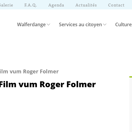
Galerie
F.A.Q.
Agenda
Actualités
Contact
Walferdange
Services au citoyen
Culture
Film vum Roger Folmer
 Film vum Roger Folmer