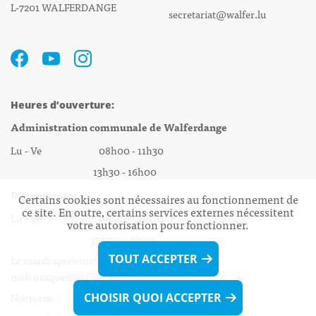
L-7201 WALFERDANGE
secretariat@walfer.lu
Heures d’ouverture:
Administration communale de Walferdange
Lu - Ve 08h00 - 11h30
13h30 - 16h00
Biergercenter
Certains cookies sont nécessaires au fonctionnement de
ce site. En outre, certains services externes nécessitent
Lu - Ve 08h00 - 11h30
votre autorisation pour fonctionner.
13h30 - 16h00
TOUT ACCEPTER
Le mardi après-midi et le vendredi après-
midi uniquement sur Rdv.
Nocturne :
CHOISIR QUOI ACCEPTER